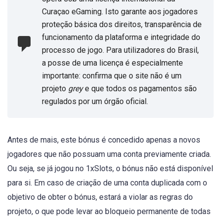
Curaçao eGaming. Isto garante aos jogadores
proteção básica dos direitos, transparência de
funcionamento da plataforma e integridade do
processo de jogo. Para utilizadores do Brasil,
a posse de uma licença é especialmente
importante: confirma que o site não é um
projeto
grey
e que todos os pagamentos são
regulados por um órgão oficial.
Antes de mais, este bónus é concedido apenas a novos
jogadores que não possuam uma conta previamente criada.
Ou seja, se já jogou no 1xSlots, o bónus não está disponível
para si. Em caso de criação de uma conta duplicada com o
objetivo de obter o bónus, estará a violar as regras do
projeto, o que pode levar ao bloqueio permanente de todas