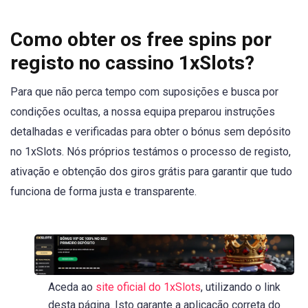
Como obter os free spins por
registo no cassino 1xSlots?
Para que não perca tempo com suposições e busca por
condições ocultas, a nossa equipa preparou instruções
detalhadas e verificadas para obter o bónus sem depósito
no 1xSlots. Nós próprios testámos o processo de registo,
ativação e obtenção dos giros grátis para garantir que tudo
funciona de forma justa e transparente.
Aceda ao
site oficial do 1xSlots
, utilizando o link
desta página. Isto garante a aplicação correta do