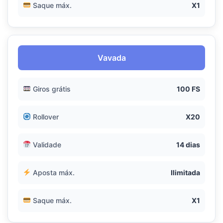
Saque máx.
X1
Vavada
Giros grátis
100 FS
Rollover
X20
Validade
14 dias
Aposta máx.
Ilimitada
Saque máx.
X1