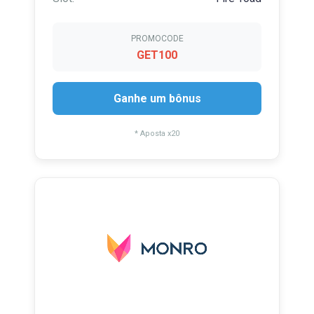
PROMOCODE
GET100
Ganhe um bônus
* Aposta x20