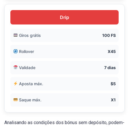
Drip
Giros grátis
100 FS
Rollover
X45
Validade
7 dias
Aposta máx.
$5
Saque máx.
X1
Analisando as condições dos bónus sem depósito, podem-