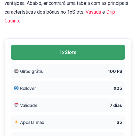
vantajosa. Abaixo, encontrará uma tabela com as principais
características dos bónus no 1xSlots,
Vavada
e
Drip
Casino
.
1xSlots
Giros grátis
100 FS
Rollover
X25
Validade
7 dias
Aposta máx.
$5