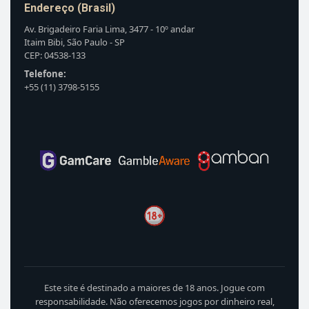
Endereço (Brasil)
Av. Brigadeiro Faria Lima, 3477 - 10º andar
Itaim Bibi, São Paulo - SP
CEP: 04538-133
Telefone:
+55 (11) 3798-5155
Este site é destinado a maiores de 18 anos. Jogue com
responsabilidade. Não oferecemos jogos por dinheiro real,