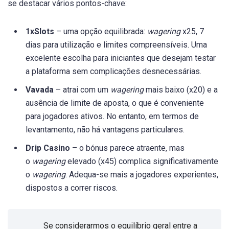
se destacar vários pontos-chave:
1xSlots
– uma opção equilibrada:
wagering
x25, 7
dias para utilização e limites compreensíveis. Uma
excelente escolha para iniciantes que desejam testar
a plataforma sem complicações desnecessárias.
Vavada
– atrai com um
wagering
mais baixo (x20) e a
ausência de limite de aposta, o que é conveniente
para jogadores ativos. No entanto, em termos de
levantamento, não há vantagens particulares.
Drip Casino
– o bónus parece atraente, mas
o
wagering
elevado (x45) complica significativamente
o
wagering
. Adequa-se mais a jogadores experientes,
dispostos a correr riscos.
Se considerarmos o equilíbrio geral entre a