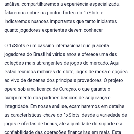
análise, compartilharemos a experiência especializada,
falaremos sobre os pontos fortes do 1xSlots e
indicaremos nuances importantes que tanto iniciantes
quanto jogadores experientes devem conhecer.
O 1xSlots é um cassino internacional que já aceita
jogadores do Brasil há vários anos e oferece uma das
coleções mais abrangentes de jogos do mercado. Aqui
estão reunidos milhares de slots, jogos de mesa e opções
ao vivo de dezenas dos principais provedores. O projeto
opera sob uma licença de Curaçao, o que garante o
cumprimento dos padrões básicos de segurança e
integridade. Em nossa análise, examinaremos em detalhe
as características-chave do 1xSlots: desde a variedade de
jogos e ofertas de bónus, até a qualidade do suporte e a
confiabilidade das operações financeiras em reais. Esta