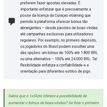
preferem fazer apostas elevadas. É
importante enfatizar que é precisamente a
posse da licença da Curaçao eGaming que
permite à plataforma oferecer bónus tão
abrangentes – desde pacotes de boas-vindas
até campanhas exclusivas para utilizadores
regulares. Por exemplo, no primeiro depósito,
os jogadores do Brasil podem escolher uma
das opções: um bónus de 100% até 1.800 BRL
ou uma alternativa – 100% até 24.000 BRL. Tal
flexibilidade enfatiza a confiabilidade e a
orientação para diferentes estilos de jogo.
Sabia que o 1xSlots oferece a possibilidade de
aumentar o bónus de boas-vindas? Se fizer o primeiro