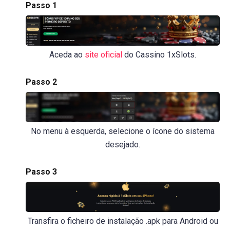
Passo 1
Aceda ao
site oficial
do Cassino 1xSlots.
Passo 2
No menu à esquerda, selecione o ícone do sistema
desejado.
Passo 3
Transfira o ficheiro de instalação .apk para Android ou