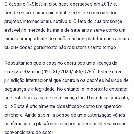
O cassino 1xSlots iniciou suas operações em 2017 e,
desde então, conseguiu estabelecer-se como um dos
projetos internacionais notáveis. O fato de sua presença
estável no mercado há mais de sete anos serve como um
indicador importante de confiabilidade: plataformas casuais
ou duvidosas geralmente não resistem a tanto tempo.
Ressaltamos que o cassino opera sob uma licença da
Curaçao eGaming (№ OGL/2024/586/0786). Esta é uma
jurisdição internacional que controla os padrões básicos de
segurança e integridade. No entanto, é importante entender
que esta licença não é uma licença local brasileira, portanto,
o 1xSlots é oficialmente classificado como um operador
offshore. Ainda assim, a posse de uma autorização válida
confirma que a plataforma cumpre as regras internacionais
convencionais do setor.