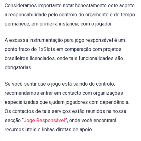
Consideramos importante notar honestamente este aspeto:
a responsabilidade pelo controlo do orçamento e do tempo
permanece, em primeira instância, com o jogador.
A escassa instrumentação para jogo responsável é um
ponto fraco do 1xSlots em comparação com projetos
brasileiros licenciados, onde tais funcionalidades são
obrigatórias.
Se você sentir que o jogo está saindo do controlo,
recomendamos entrar em contacto com organizações
especializadas que ajudam jogadores com dependência.
Os contactos de tais serviços estão reunidos na nossa
secção “
Jogo Responsável
”, onde você encontrará
recursos úteis e linhas diretas de apoio.