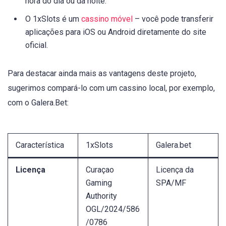
hora do dia ou da noite.
O 1xSlots é um
cassino móvel
– você pode transferir
aplicações para iOS ou Android diretamente do site
oficial.
Para destacar ainda mais as vantagens deste projeto,
sugerimos compará-lo com um cassino local, por exemplo,
com o Galera.Bet:
Característica
1xSlots
Galera.bet
Licença
Curaçao
Licença da
Gaming
SPA/MF
Authority
OGL/2024/586
/0786