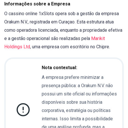
Informações sobre a Empresa
O cassino online 1xSlots opera sob a gestão da empresa
Orakum N.V., registrada em Curaçao. Esta estrutura atua
como operadora licenciada, enquanto a propriedade efetiva
e a gestão operacional são realizadas pela
Marikit
Holdings Ltd
, uma empresa com escritório no Chipre.
Nota contextual
:
A empresa prefere minimizar a
presença pública: a Orakum N.V. não
possui um site oficial ou informações
disponíveis sobre sua história
corporativa, estratégia ou políticas
internas. Isso limita a possibilidade
de uma análise profunda, mas a