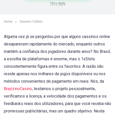
T&Cs Apply
Home
»
Cassino 1xSlots
Alguma vez já se perguntou por que alguns cassinos online
desaparecem rapidamente do mercado, enquanto outros
mantêm a confiança dos jogadores durante anos? No Brasil,
a escolha de plataformas é enorme, mas o 1xSlots
consistentemente figura entre os favoritos. A razão não
reside apenas nos milhares de jogos disponíveis ou nos
métodos convenientes de pagamento em reais. Nós, da
BrazzinoCasino
, testamos o projeto pessoalmente,
verificamos a licença, a velocidade dos pagamentos e os
feedbacks reais dos utilizadores, para que você receba não
promessas publicitárias, mas um quadro objetivo. Nesta