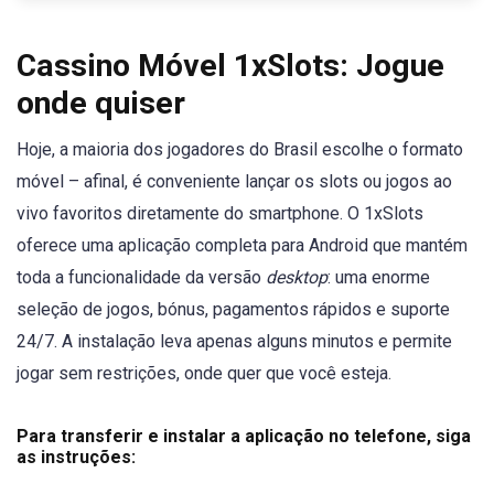
Cassino Móvel 1xSlots: Jogue
onde quiser
Hoje, a maioria dos jogadores do Brasil escolhe o formato
móvel – afinal, é conveniente lançar os slots ou jogos ao
vivo favoritos diretamente do smartphone. O 1xSlots
oferece uma aplicação completa para Android que mantém
toda a funcionalidade da versão
desktop
: uma enorme
seleção de jogos, bónus, pagamentos rápidos e suporte
24/7. A instalação leva apenas alguns minutos e permite
jogar sem restrições, onde quer que você esteja.
Para transferir e instalar a aplicação no telefone, siga
as instruções: