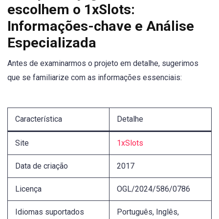
escolhem o 1xSlots:
Informações-chave e Análise
Especializada
Antes de examinarmos o projeto em detalhe, sugerimos
que se familiarize com as informações essenciais:
Característica
Detalhe
Site
1xSlots
Data de criação
2017
Licença
OGL/2024/586/0786
Idiomas suportados
Português, Inglês,