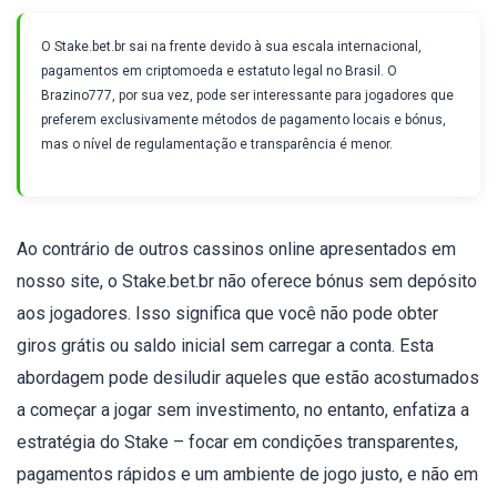
O Stake.bet.br sai na frente devido à sua escala internacional,
pagamentos em criptomoeda e estatuto legal no Brasil. O
Brazino777, por sua vez, pode ser interessante para jogadores que
preferem exclusivamente métodos de pagamento locais e bónus,
mas o nível de regulamentação e transparência é menor.
Ao contrário de outros cassinos online apresentados em
nosso site, o Stake.bet.br não oferece bónus sem depósito
aos jogadores. Isso significa que você não pode obter
giros grátis ou saldo inicial sem carregar a conta. Esta
abordagem pode desiludir aqueles que estão acostumados
a começar a jogar sem investimento, no entanto, enfatiza a
estratégia do Stake – focar em condições transparentes,
pagamentos rápidos e um ambiente de jogo justo, e não em