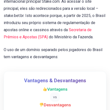
internacional principal Stake.com. Ao acessar o site
principal, eles são redirecionados para a versão local –
stake.bet.br. Isto acontece porque, a partir de 2025, o Brasil
introduziu seu próprio sistema de regulamentação de
apostas online e cassinos através da
Secretaria de
Prêmios e Apostas (SPA)
do Ministério da Fazenda.
O uso de um domínio separado pelos jogadores do Brasil
tem vantagens e desvantagens:
Vantagens & Desvantagens
Vantagens
vs
Desvantagens