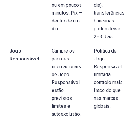
ou em poucos
dia),
minutos; Pix –
transferências
dentro de um
bancárias
dia.
podem levar
2–3 dias.
Jogo
Cumpre os
Política de
Responsável
padrões
Jogo
internacionais
Responsável
de Jogo
limitada,
Responsável,
controlo mais
estão
fraco do que
previstos
nas marcas
limites e
globais.
autoexclusão.