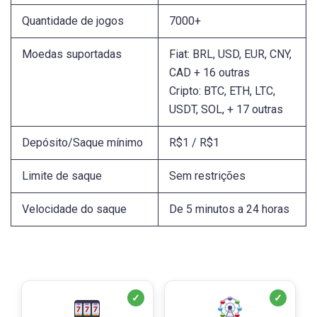
Quantidade de jogos
7000+
Moedas suportadas
Fiat: BRL, USD, EUR, CNY,
CAD + 16 outras
Cripto: BTC, ETH, LTC,
USDT, SOL, + 17 outras
Depósito/Saque mínimo
R$1 / R$1
Limite de saque
Sem restrições
Velocidade do saque
De 5 minutos a 24 horas
✓
✓