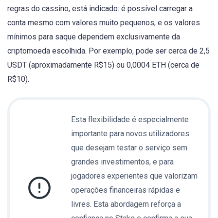
regras do cassino, está indicado: é possível carregar a
conta mesmo com valores muito pequenos, e os valores
mínimos para saque dependem exclusivamente da
criptomoeda escolhida. Por exemplo, pode ser cerca de 2,5
USDT (aproximadamente R$15) ou 0,0004 ETH (cerca de
R$10).
Esta flexibilidade é especialmente
importante para novos utilizadores
que desejam testar o serviço sem
grandes investimentos, e para
jogadores experientes que valorizam
operações financeiras rápidas e
livres. Esta abordagem reforça a