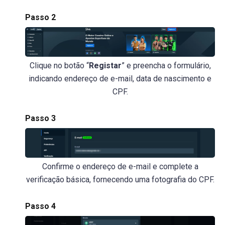
Passo 2
Clique no botão “
Registar
” e preencha o formulário,
indicando endereço de e-mail, data de nascimento e
CPF.
Passo 3
Confirme o endereço de e-mail e complete a
verificação básica, fornecendo uma fotografia do CPF.
Passo 4