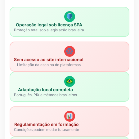
Operação legal sob licença SPA
Proteção total sob a legislação brasileira
Sem acesso ao site internacional
Limitação da escolha de plataformas
Adaptação local completa
Português, PIX e métodos brasileiros
Regulamentação em formação
Condições podem mudar futuramente