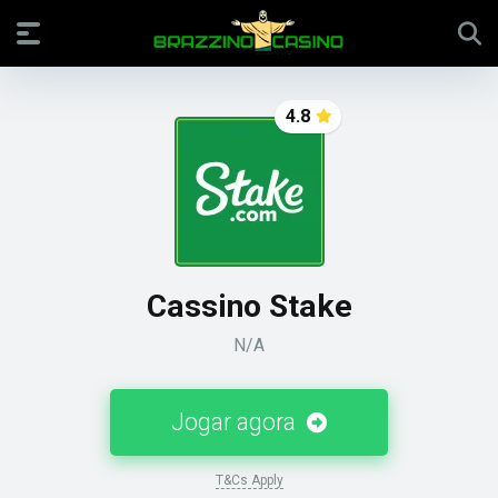
4.8
Cassino Stake
N/A
Jogar agora
T&Cs Apply