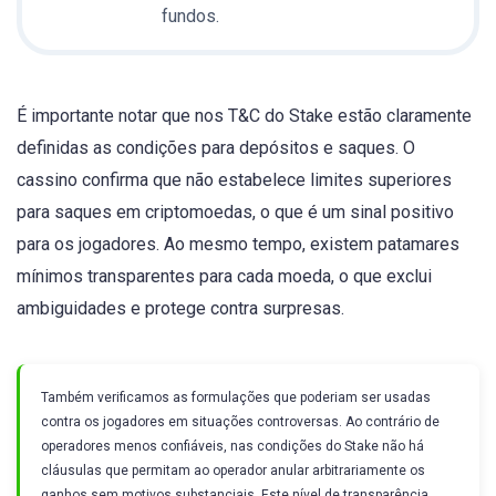
fundos.
É importante notar que nos T&C do Stake estão claramente
definidas as condições para depósitos e saques. O
cassino confirma que não estabelece limites superiores
para saques em criptomoedas, o que é um sinal positivo
para os jogadores. Ao mesmo tempo, existem patamares
mínimos transparentes para cada moeda, o que exclui
ambiguidades e protege contra surpresas.
Também verificamos as formulações que poderiam ser usadas
contra os jogadores em situações controversas. Ao contrário de
operadores menos confiáveis, nas condições do Stake não há
cláusulas que permitam ao operador anular arbitrariamente os
ganhos sem motivos substanciais. Este nível de transparência