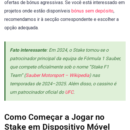
ofertas de bónus agressivas. Se você está interessado em
projetos onde estão disponíveis
bónus sem depósito
,
recomendamos ir à secção correspondente e escolher a
opção adequada.
Fato interessante
: Em 2024, o Stake tornou-se o
patrocinador principal da equipa de Fórmula 1 Sauber,
que compete oficialmente sob o nome “Stake F1
Team” (
Sauber Motorsport – Wikipedia
) nas
temporadas de 2024–2025. Além disso, o cassino é
um patrocinador oficial do
UFC
.
Como Começar a Jogar no
Stake em Dispositivo Móvel