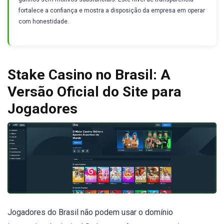
fortalece a confiança e mostra a disposição da empresa em operar
com honestidade.
Stake Casino no Brasil: A
Versão Oficial do Site para
Jogadores
Jogadores do Brasil não podem usar o domínio