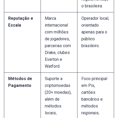
o brasileira.
Reputação e
Marca
Operador local,
Escala
internacional
orientado
com milhões
apenas para o
de jogadores,
público
parcerias com
brasileiro.
Drake, clubes
Everton e
Watford.
Métodos de
Suporte a
Foco principal
Pagamento
criptomoedas
em Pix,
(20+ moedas),
cartões
além de
bancários e
métodos
métodos
locais,
regionais;