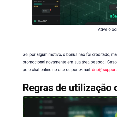
Ative o bô
Se, por algum motivo, o bônus não foi creditado, m
promocional novamente em sua área pessoal. Caso 
pelo chat online no site ou por e-mail:
drip@support
Regras de utilização