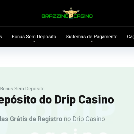
s
Bônus Sem Depósito
Sistemas de Pagamento
Caç
Bônus Sem Depósito
pósito do Drip Casino
as Grátis de Registro
no Drip Casino