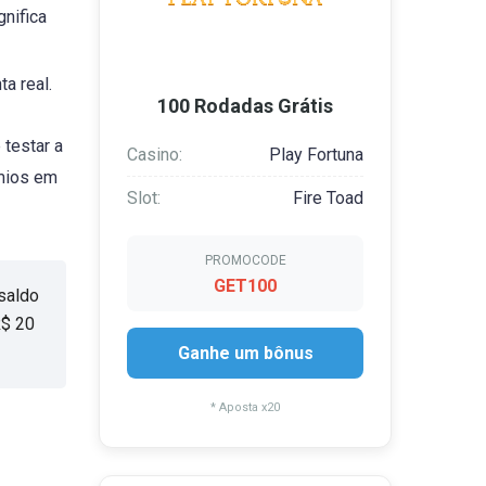
gnifica
ta real.
100 Rodadas Grátis
 testar a
Casino:
Play Fortuna
êmios em
Slot:
Fire Toad
PROMOCODE
GET100
 saldo
R$ 20
Ganhe um bônus
* Aposta x20