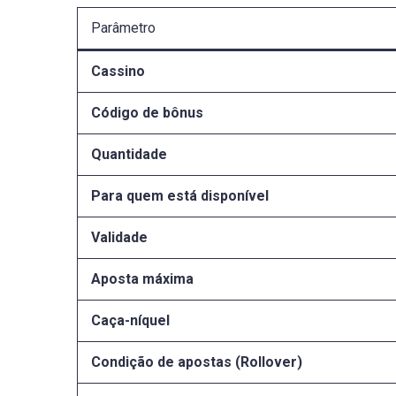
Parâmetro
Cassino
Código de bônus
Quantidade
Para quem está disponível
Validade
Aposta máxima
Caça-níquel
Condição de apostas (Rollover)