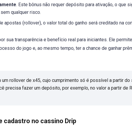
tamente
. Este bônus não requer depósito para ativação, o que si
 sem qualquer risco.
e apostas (rollover), o valor total do ganho será creditado na con
sua transparência e benefício real para iniciantes. Ele permite
processo do jogo e, ao mesmo tempo, ter a chance de ganhar pr
um rollover de x45, cujo cumprimento só é possível a partir do
você precisa fazer um depósito, por exemplo, no valor a partir de 
 cadastro no cassino Drip