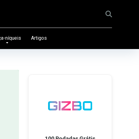
a-níqueis
Artigos
100 Rodadas Grátis