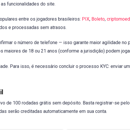
as funcionalidades do site.
pulares entre os jogadores brasileiros:
PIX
,
Boleto
,
criptomoe
fados e processadas sem atrasos.
onfirmar o número de telefone — isso garante maior agilidade n
s maiores de 18 ou 21 anos (conforme a jurisdição) podem jogar
dade. Para isso, é necessário concluir o processo KYC: enviar u
il
vo de 100 rodadas grátis sem depósito. Basta registrar-se pelo 
adas serão creditadas automaticamente em sua conta.