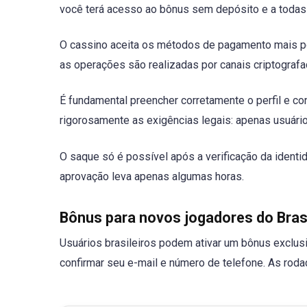
você terá acesso ao bônus sem depósito e a todas 
O cassino aceita os métodos de pagamento mais po
as operações são realizadas por canais criptogra
É fundamental preencher corretamente o perfil e c
rigorosamente as exigências legais: apenas usuário
O saque só é possível após a verificação da identi
aprovação leva apenas algumas horas.
Bônus para novos jogadores do Bras
Usuários brasileiros podem ativar um bônus exclusi
confirmar seu e-mail e número de telefone. As rod