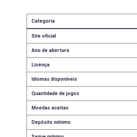
Categoria
Site oficial
Ano de abertura
Licença
Idiomas disponíveis
Quantidade de jogos
Moedas aceitas
Depósito mínimo
Saque mínimo