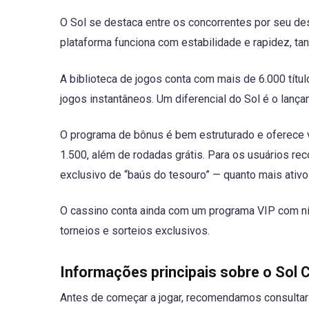
O Sol se destaca entre os concorrentes por seu desi
plataforma funciona com estabilidade e rapidez, ta
A biblioteca de jogos conta com mais de 6.000 títul
jogos instantâneos. Um diferencial do Sol é o lan
O programa de bônus é bem estruturado e oferece
1.500, além de rodadas grátis. Para os usuários 
exclusivo de “baús do tesouro” — quanto mais ativo
O cassino conta ainda com um programa VIP com nív
torneios e sorteios exclusivos.
Informações principais sobre o Sol 
Antes de começar a jogar, recomendamos consultar 