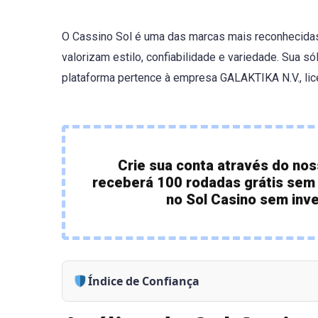
O Cassino Sol é uma das marcas mais reconhecidas
valorizam estilo, confiabilidade e variedade. Sua s
plataforma pertence à empresa GALAKTIKA N.V., lic
Crie sua conta através do no
receberá 100 rodadas grátis sem
no Sol Casino sem inve
Índice de Confiança