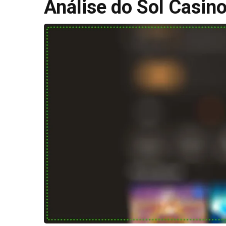
Análise do Sol Casin