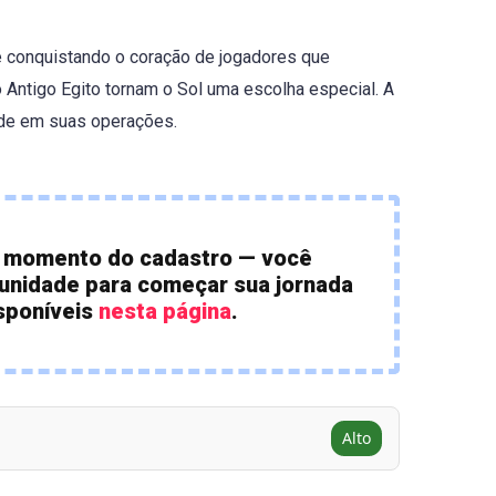
e conquistando o coração de jogadores que
no Antigo Egito tornam o Sol uma escolha especial. A
dade em suas operações.
no momento do cadastro — você
unidade para começar sua jornada
isponíveis
nesta página
.
Alto