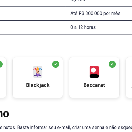
Até R$ 300.000 por mês
0 a 12 horas
✓
✓
✓
Blackjack
Baccarat
no
inutos. Basta informar seu e-mail, criar uma senha e não esquec