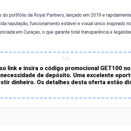
 do portfólio da Royal Partners, lançado em 2019 e rapidament
ólida reputação, funcionamento estável e visual único inspirado 
enciada em Curaçao, o que garante total transparência e legali
sso link e insira o código promocional GET100 
 necessidade de depósito. Uma excelente oport
stir dinheiro. Os detalhes desta oferta estão d