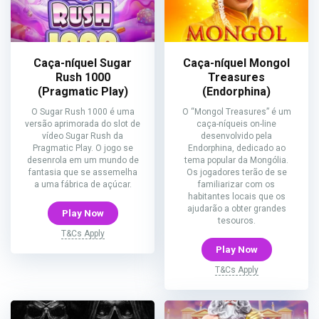
Caça-níquel Sugar
Caça-níquel Mongol
Rush 1000
Treasures
(Pragmatic Play)
(Endorphina)
O Sugar Rush 1000 é uma
O “Mongol Treasures” é um
versão aprimorada do slot de
caça-níqueis on-line
vídeo Sugar Rush da
desenvolvido pela
Pragmatic Play. O jogo se
Endorphina, dedicado ao
desenrola em um mundo de
tema popular da Mongólia.
fantasia que se assemelha
Os jogadores terão de se
a uma fábrica de açúcar.
familiarizar com os
habitantes locais que os
ajudarão a obter grandes
Play Now
tesouros.
T&Cs Apply
Play Now
T&Cs Apply