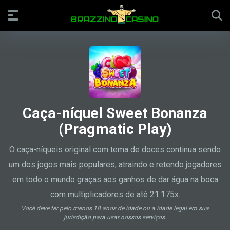
Caça-níquel Sweet Bonanza
(Pragmatic Play)
O caça-níqueis original com tema de doces continua sendo
um dos jogos mais populares, atraindo e retendo jogadores
em todo o mundo graças aos ganhos de dar água na boca
com multiplicadores de até 21.175x.
Você deve ter pelo menos 18 anos de idade ou a idade legal em sua
jurisdição para usar nossos serviços.