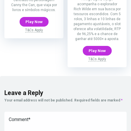
acompanha o explorador
Canny the Can, que viaja por
Rich Wilde em sua busca por
livros e símbolos mágicos.
tesouros escondidos. Com 5
rolos, 3 linhas e 10 linhas de
Play Now
pagamento ajustáveis, o slot
oferece alta volatilidade, RTP
T&Cs Apply
de 96,25% e a chance de
ganhar até 5000× a aposta.
Play Now
T&Cs Apply
Leave a Reply
Your email address will not be published.
Required fields are marked
*