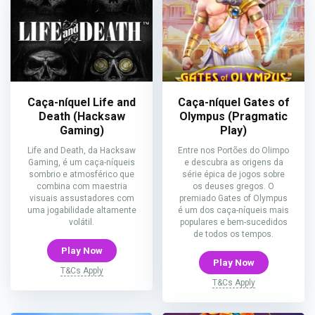
Caça-níquel Life and
Caça-níquel Gates of
Death (Hacksaw
Olympus (Pragmatic
Gaming)
Play)
Life and Death, da Hacksaw
Entre nos Portões do Olimpo
Gaming, é um caça-níqueis
e descubra as origens da
sombrio e atmosférico que
série épica de jogos sobre
combina com maestria
os deuses gregos. O
visuais assustadores com
premiado Gates of Olympus
uma jogabilidade altamente
é um dos caça-níqueis mais
volátil.
populares e bem-sucedidos
de todos os tempos.
Play Now
Play Now
T&Cs Apply
T&Cs Apply