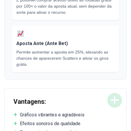
por 100× o valor da aposta atual, sem depender da
sorte para ativar o recurso.
Aposta Ante (Ante Bet)
Permite aumentar a aposta em 25%, elevando as
chances de aparecerem Scatters e ativar os giros
grátis.
Vantagens:
Gráficos vibrantes e agradáveis
Efeitos sonoros de qualidade