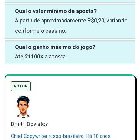
Qual o valor mínimo de aposta?
A partir de aproximadamente R$0,20, variando
conforme o cassino.
Qual o ganho máximo do jogo?
Até
21100×
a aposta.
Dmitri Dovlatov
Chief Copywriter russo-brasileiro. Há 10 anos