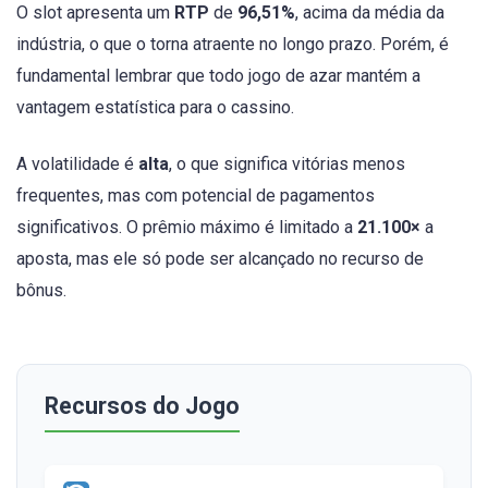
O slot apresenta um
RTP
de
96,51%
, acima da média da
indústria, o que o torna atraente no longo prazo. Porém, é
fundamental lembrar que todo jogo de azar mantém a
vantagem estatística para o cassino.
A volatilidade é
alta
, o que significa vitórias menos
frequentes, mas com potencial de pagamentos
significativos. O prêmio máximo é limitado a
21.100×
a
aposta, mas ele só pode ser alcançado no recurso de
bônus.
Recursos do Jogo