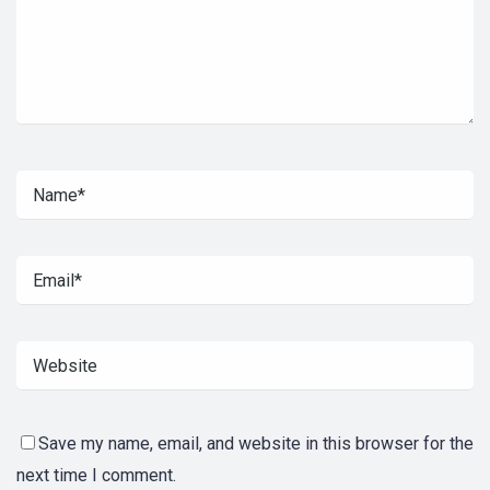
Save my name, email, and website in this browser for the
next time I comment.