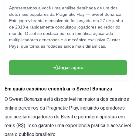
Apresentamos a você uma análise detalhada de um dos
slots mais populares da Pragmatic Play — Sweet Bonanza.
Este jogo vibrante e envolvente foi lançado em 27 de junho
de 2019 e rapidamente conquistou jogadores ao redor do
mundo. O slot se destaca por sua temática açucarada,
multiplicadores generosos e a mecânica exclusiva Cluster
Pays, que torna as rodadas ainda mais dinâmicas.
Jogar agora
Em quais cassinos encontrar o Sweet Bonanza
O Sweet Bonanza está disponível na maioria dos cassinos
online parceiros da Pragmatic Play, incluindo operadores
que aceitam jogadores do Brasil e permitem apostas em
reais (R$). Isso garante uma experiência prática e acessível
para o público brasileiro.