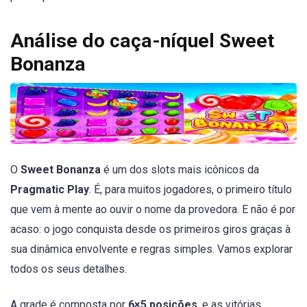
Análise do caça-níquel Sweet
Bonanza
O
Sweet Bonanza
é um dos slots mais icônicos da
Pragmatic Play
. É, para muitos jogadores, o primeiro título
que vem à mente ao ouvir o nome da provedora. E não é por
acaso: o jogo conquista desde os primeiros giros graças à
sua dinâmica envolvente e regras simples. Vamos explorar
todos os seus detalhes.
A grade é composta por
6×5 posições
, e as vitórias