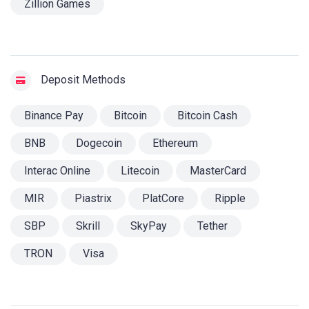
Zillion Games
Deposit Methods
Binance Pay
Bitcoin
Bitcoin Cash
BNB
Dogecoin
Ethereum
Interac Online
Litecoin
MasterCard
MIR
Piastrix
PlatCore
Ripple
SBP
Skrill
SkyPay
Tether
TRON
Visa