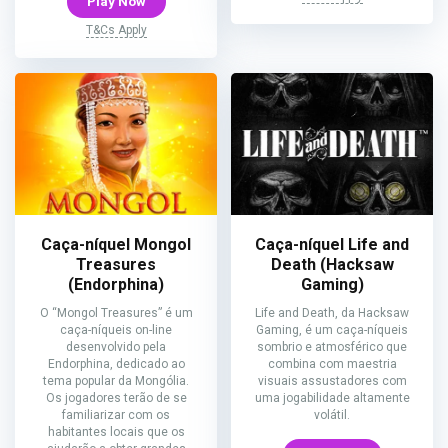
Play Now
T&Cs Apply
Caça-níquel Mongol
Caça-níquel Life and
Treasures
Death (Hacksaw
(Endorphina)
Gaming)
O “Mongol Treasures” é um
Life and Death, da Hacksaw
caça-níqueis on-line
Gaming, é um caça-níqueis
desenvolvido pela
sombrio e atmosférico que
Endorphina, dedicado ao
combina com maestria
tema popular da Mongólia.
visuais assustadores com
Os jogadores terão de se
uma jogabilidade altamente
familiarizar com os
volátil.
habitantes locais que os