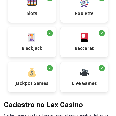
Slots
Roulette
✓
✓
Blackjack
Baccarat
✓
✓
Jackpot Games
Live Games
Cadastro no Lex Casino
Cadastrar-se no Lex leva apenas alguns minutos. Informe