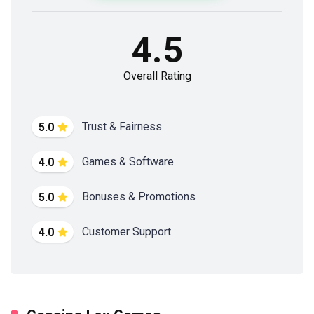
4.5
Overall Rating
Trust & Fairness
5.0
Games & Software
4.0
Bonuses & Promotions
5.0
Customer Support
4.0