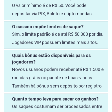
O valor mínimo é de R$ 50. Você pode
depositar via PIX, Boleto e criptomoedas.
O cassino impõe limites de saque?
Sim, o limite padrão é de até R$ 50.000 por dia.
Jogadores VIP possuem limites mais altos.
Quais bônus estão disponíveis para os
jogadores?
Novos usuários podem receber até R$ 1.500 e
rodadas grátis no pacote de boas-vindas.
Também há bônus sem depósito por registro.
Quanto tempo leva para sacar os ganhos?
Os saques costumam ser processados entre