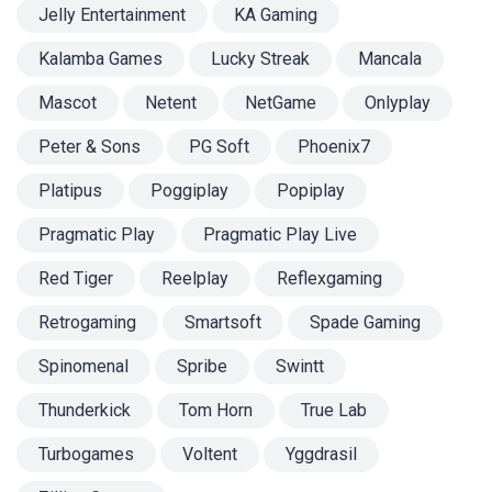
Jelly Entertainment
KA Gaming
Kalamba Games
Lucky Streak
Mancala
Mascot
Netent
NetGame
Onlyplay
Peter & Sons
PG Soft
Phoenix7
Platipus
Poggiplay
Popiplay
Pragmatic Play
Pragmatic Play Live
Red Tiger
Reelplay
Reflexgaming
Retrogaming
Smartsoft
Spade Gaming
Spinomenal
Spribe
Swintt
Thunderkick
Tom Horn
True Lab
Turbogames
Voltent
Yggdrasil