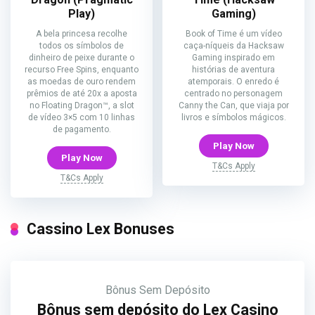
Play)
Gaming)
A bela princesa recolhe
Book of Time é um vídeo
todos os símbolos de
caça-níqueis da Hacksaw
dinheiro de peixe durante o
Gaming inspirado em
recurso Free Spins, enquanto
histórias de aventura
as moedas de ouro rendem
atemporais. O enredo é
prêmios de até 20x a aposta
centrado no personagem
no Floating Dragon™, a slot
Canny the Can, que viaja por
de vídeo 3×5 com 10 linhas
livros e símbolos mágicos.
de pagamento.
Play Now
Play Now
T&Cs Apply
T&Cs Apply
Cassino Lex Bonuses
Bônus Sem Depósito
Bônus sem depósito do Lex Casino