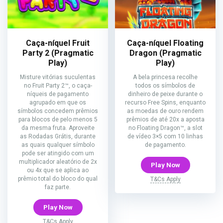
Caça-níquel Fruit
Caça-níquel Floating
Party 2 (Pragmatic
Dragon (Pragmatic
Play)
Play)
Misture vitórias suculentas
A bela princesa recolhe
no Fruit Party 2™, o caça-
todos os símbolos de
níqueis de pagamento
dinheiro de peixe durante o
agrupado em que os
recurso Free Spins, enquanto
símbolos concedem prêmios
as moedas de ouro rendem
para blocos de pelo menos 5
prêmios de até 20x a aposta
da mesma fruta. Aproveite
no Floating Dragon™, a slot
as Rodadas Grátis, durante
de vídeo 3×5 com 10 linhas
as quais qualquer símbolo
de pagamento.
pode ser atingido com um
multiplicador aleatório de 2x
Play Now
ou 4x que se aplica ao
prêmio total do bloco do qual
T&Cs Apply
faz parte.
Play Now
T&Cs Apply