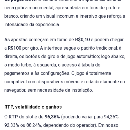
cena gótica monumental, apresentada em tons de preto e
branco, criando um visual incomum e imersivo que reforça a
intensidade da experiência.
As apostas começam em torno de
R$0,10
e podem chegar
a
R$100
por giro. A interface segue o padrão tradicional: à
direita, os botões de giro e de jogo automático; logo abaixo,
o modo turbo; à esquerda, o acesso à tabela de
pagamentos e às configurações. O jogo é totalmente
compatível com dispositivos móveis e roda diretamente no
navegador, sem necessidade de instalação.
RTP, volatilidade e ganhos
O
RTP
do slot é de
96,36%
(podendo variar para 94,26%,
92,33% ou 88,24%, dependendo do operador). Em nosso