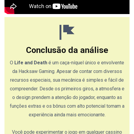
Conclusão da análise
O
Life and Death
é um caça-níquel único e envolvente
da Hacksaw Gaming. Apesar de contar com diversos
recursos especiais, sua mecânica é simples e fácil de
compreender. Desde os primeiros giros, a atmosfera e
o design prendem a atenção do jogador, enquanto as
funções extras e os bônus com alto potencial tornam a
experiência ainda mais emocionante.
Você pode experimentar o jogo em qualquer cassino