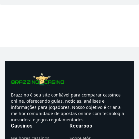
Brazzino é seu site confiável para comparar cassinos
online, oferecendo guias, notícias, análises e
informações para jogadores. Nosso objetivo é criar a
melhor comunidade de apostas online com tecnologia
inovadora e jogos regulamentados.
Cassinos
Recursos
Melhores cassinos
Sobre Nós