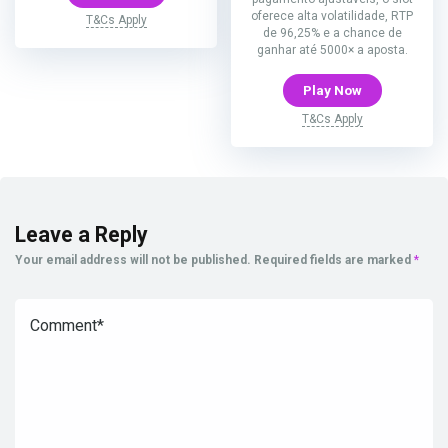
oferece alta volatilidade, RTP
T&Cs Apply
de 96,25% e a chance de
ganhar até 5000× a aposta.
Play Now
T&Cs Apply
Leave a Reply
Your email address will not be published.
Required fields are marked
*