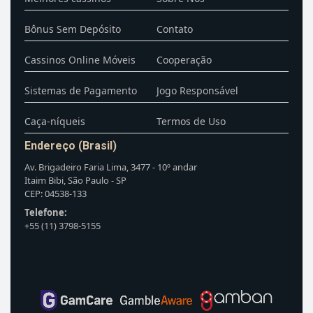
Bônus Sem Depósito
Contato
Cassinos Online Móveis
Cooperação
Sistemas de Pagamento
Jogo Responsável
Caça-níqueis
Termos de Uso
Endereço (Brasil)
Av. Brigadeiro Faria Lima, 3477 - 10º andar
Itaim Bibi, São Paulo - SP
CEP: 04538-133
Telefone:
+55 (11) 3798-5155