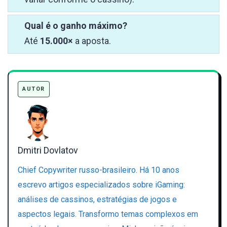
Qual é o ganho máximo?
Até
15.000×
a aposta.
Dmitri Dovlatov
Chief Copywriter russo-brasileiro. Há 10 anos
escrevo artigos especializados sobre iGaming:
análises de cassinos, estratégias de jogos e
aspectos legais. Transformo temas complexos em