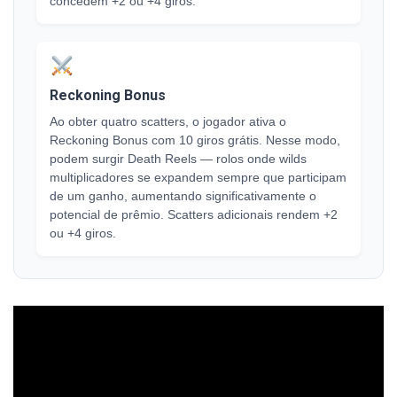
concedem +2 ou +4 giros.
Reckoning Bonus
Ao obter quatro scatters, o jogador ativa o
Reckoning Bonus com 10 giros grátis. Nesse modo,
podem surgir Death Reels — rolos onde wilds
multiplicadores se expandem sempre que participam
de um ganho, aumentando significativamente o
potencial de prêmio. Scatters adicionais rendem +2
ou +4 giros.