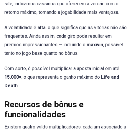
site, indicamos cassinos que oferecem a versão com o
retorno máximo, tornando a jogabilidade mais vantajosa.
A volatilidade é
alta
, o que significa que as vitórias não são
frequentes. Ainda assim, cada giro pode resultar em
prêmios impressionantes — incluindo o
maxwin
, possível
tanto no jogo base quanto no bônus.
Com sorte, é possível multiplicar a aposta inicial em até
15.000×
, o que representa o ganho máximo do
Life and
Death
.
Recursos de bônus e
funcionalidades
Existem quatro wilds multiplicadores, cada um associado a