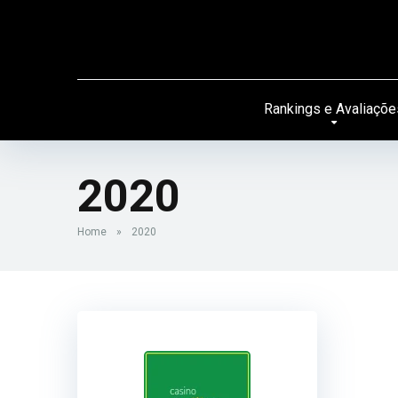
Rankings e Avaliaçõe
2020
Home
»
2020