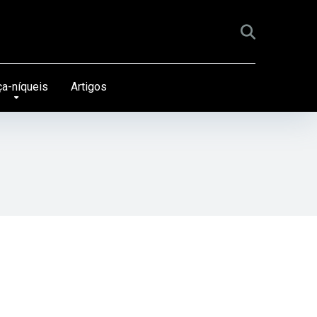
a-níqueis
Artigos