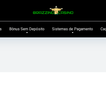
s
Bônus Sem Depósito
Sistemas de Pagamento
Caç