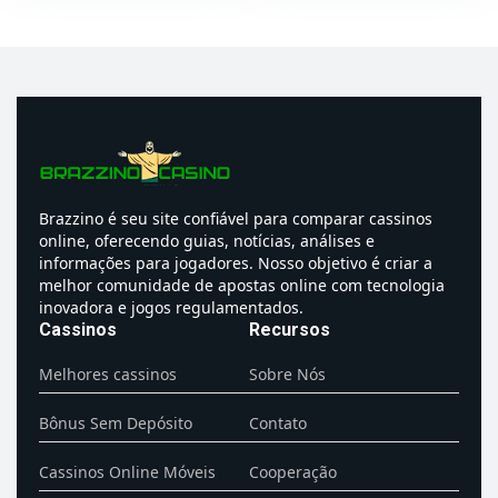
Brazzino é seu site confiável para comparar cassinos
online, oferecendo guias, notícias, análises e
informações para jogadores. Nosso objetivo é criar a
melhor comunidade de apostas online com tecnologia
inovadora e jogos regulamentados.
Cassinos
Recursos
Melhores cassinos
Sobre Nós
Bônus Sem Depósito
Contato
Cassinos Online Móveis
Cooperação