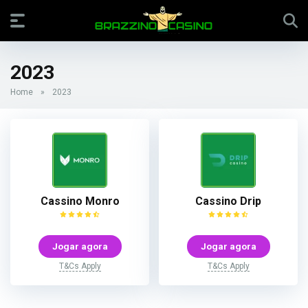
2023
Home
»
2023
Cassino Monro
Cassino Drip
Jogar agora
Jogar agora
T&Cs Apply
T&Cs Apply