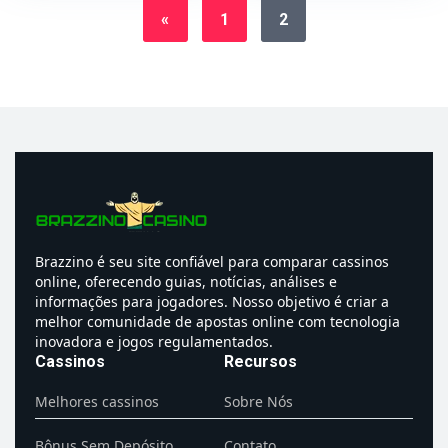
«
1
2
Brazzino é seu site confiável para comparar cassinos
online, oferecendo guias, notícias, análises e
informações para jogadores. Nosso objetivo é criar a
melhor comunidade de apostas online com tecnologia
inovadora e jogos regulamentados.
Cassinos
Recursos
Melhores cassinos
Sobre Nós
Bônus Sem Depósito
Contato