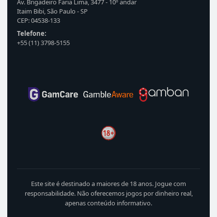
Av. Brigadeiro Faria Lima, 3477 - 10º andar
Itaim Bibi, São Paulo - SP
CEP: 04538-133
Telefone:
+55 (11) 3798-5155
Este site é destinado a maiores de 18 anos. Jogue com
responsabilidade. Não oferecemos jogos por dinheiro real,
apenas conteúdo informativo.