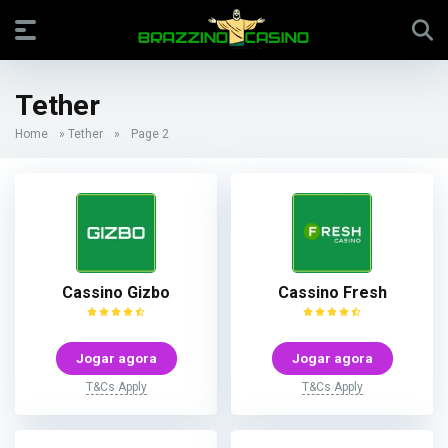
Tether
Home
»
Tether
»
Page 2
Cassino Gizbo
Cassino Fresh
Jogar agora
Jogar agora
T&Cs Apply
T&Cs Apply