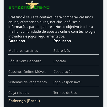
Brazzino é seu site confiável para comparar cassinos
online, oferecendo guias, notícias, análises e
informações para jogadores. Nosso objetivo é criar a
melhor comunidade de apostas online com tecnologia
inovadora e jogos regulamentados.
Cassinos
Recursos
Melhores cassinos
Sobre Nós
Bônus Sem Depósito
Contato
Cassinos Online Móveis
Cooperação
Sistemas de Pagamento
Jogo Responsável
Caça-níqueis
Termos de Uso
Endereço (Brasil)