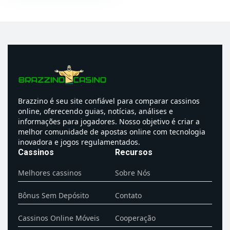
Brazzino é seu site confiável para comparar cassinos
online, oferecendo guias, notícias, análises e
informações para jogadores. Nosso objetivo é criar a
melhor comunidade de apostas online com tecnologia
inovadora e jogos regulamentados.
Cassinos
Recursos
Melhores cassinos
Sobre Nós
Bônus Sem Depósito
Contato
Cassinos Online Móveis
Cooperação