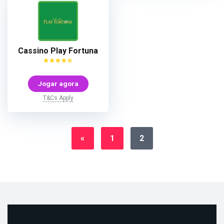
Cassino Play Fortuna
Jogar agora
T&Cs Apply
«
1
2