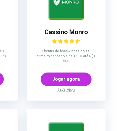
Cassino Monro
seu
O bônus de boas-vindas no seu
é R$1
primeiro depósito é de 150% até R$1
500
Jogar agora
T&Cs Apply