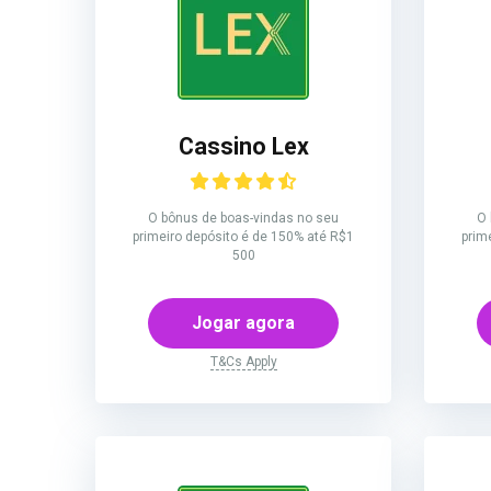
Cassino Lex
O bônus de boas-vindas no seu
O 
primeiro depósito é de 150% até R$1
prim
500
Jogar agora
T&Cs Apply