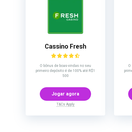
Cassino Fresh
O bônus de boas-vindas no seu
O 
primeiro depósito é de 100% até R$1
prim
500
Jogar agora
T&Cs Apply