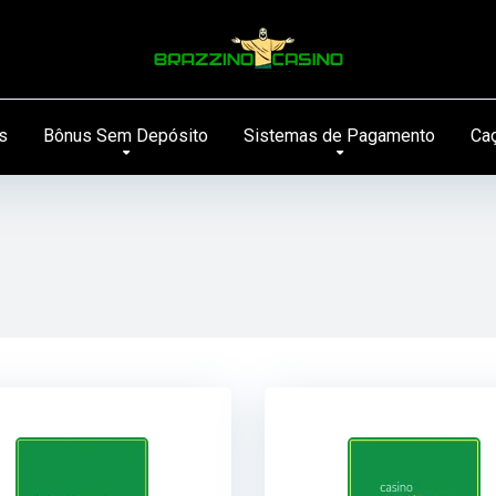
s
Bônus Sem Depósito
Sistemas de Pagamento
Caç