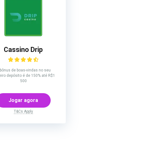
Cassino Drip
bônus de boas-vindas no seu
eiro depósito é de 150% até R$1
500
Jogar agora
T&Cs Apply