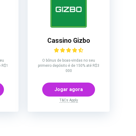
Cassino Gizbo
seu
O bônus de boas-vindas no seu
é R$1
primeiro depósito é de 150% até R$3
000
Jogar agora
T&Cs Apply