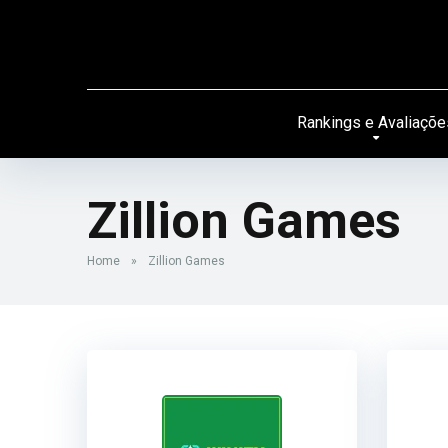
Rankings e Avaliaçõe
Zillion Games
Home
»
Zillion Games