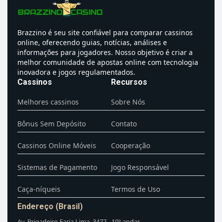
Brazzino é seu site confiável para comparar cassinos
online, oferecendo guias, notícias, análises e
informações para jogadores. Nosso objetivo é criar a
melhor comunidade de apostas online com tecnologia
inovadora e jogos regulamentados.
Cassinos
Recursos
Melhores cassinos
Sobre Nós
Bônus Sem Depósito
Contato
Cassinos Online Móveis
Cooperação
Sistemas de Pagamento
Jogo Responsável
Caça-níqueis
Termos de Uso
Endereço (Brasil)
Av. Brigadeiro Faria Lima, 3477 - 10º andar