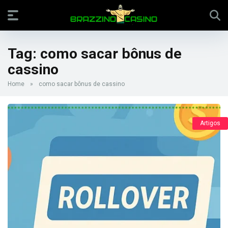
Tag:
como sacar bônus de
cassino
Home
»
como sacar bônus de cassino
Artigos