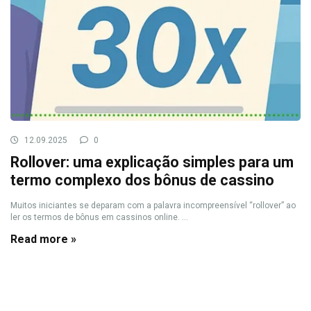
12.09.2025
0
Rollover: uma explicação simples para um
termo complexo dos bônus de cassino
Muitos iniciantes se deparam com a palavra incompreensível “rollover” ao
ler os termos de bônus em cassinos online. ...
Read more »