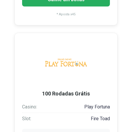
* Aposta x45
100 Rodadas Grátis
Casino:
Play Fortuna
Slot:
Fire Toad