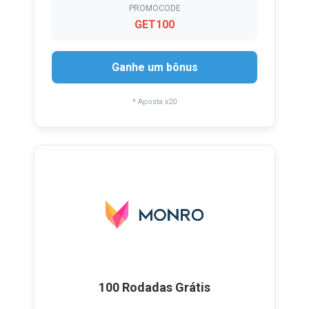
PROMOCODE
GET100
Ganhe um bônus
* Aposta x20
100 Rodadas Grátis