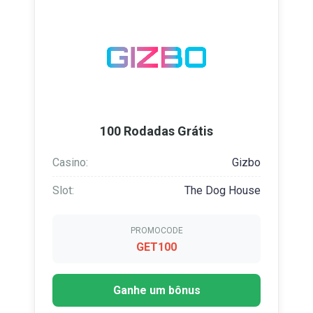
100 Rodadas Grátis
Casino:
Gizbo
Slot:
The Dog House
PROMOCODE
GET100
Ganhe um bônus