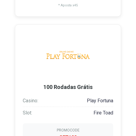
* Aposta x45
100 Rodadas Grátis
Casino:
Play Fortuna
Slot:
Fire Toad
PROMOCODE