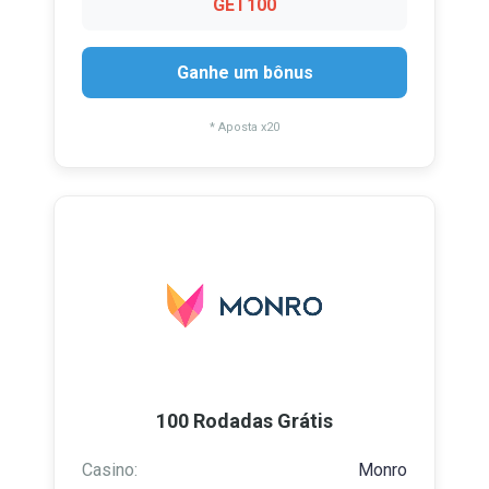
GET100
Ganhe um bônus
* Aposta x20
100 Rodadas Grátis
Casino:
Monro