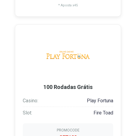
* Aposta x45
100 Rodadas Grátis
Casino:
Play Fortuna
Slot:
Fire Toad
PROMOCODE