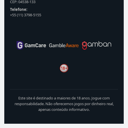
CEP: 04538-133
Telefone:
+55 (11) 3798-5155
Este site é destinado a maiores de 18 anos. Jogue com
responsabilidade. Não oferecemos jogos por dinheiro real,
apenas conteúdo informativo.