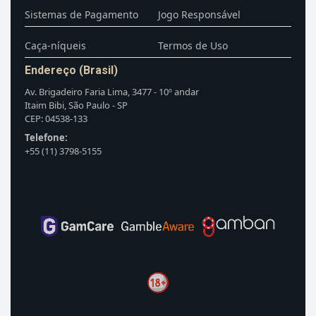
Sistemas de Pagamento
Jogo Responsável
Caça-níqueis
Termos de Uso
Endereço (Brasil)
Av. Brigadeiro Faria Lima, 3477 - 10º andar
Itaim Bibi, São Paulo - SP
CEP: 04538-133
Telefone:
+55 (11) 3798-5155