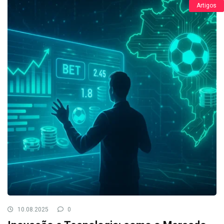
Artigos
10.08.2025
0