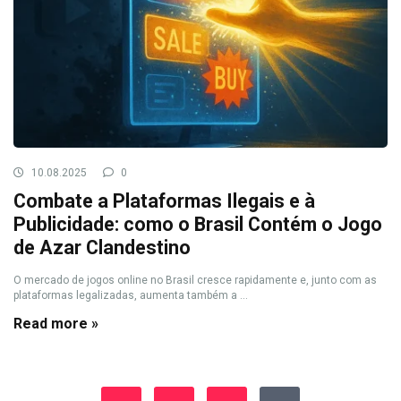
10.08.2025
0
Combate a Plataformas Ilegais e à
Publicidade: como o Brasil Contém o Jogo
de Azar Clandestino
O mercado de jogos online no Brasil cresce rapidamente e, junto com as
plataformas legalizadas, aumenta também a ...
Read more »