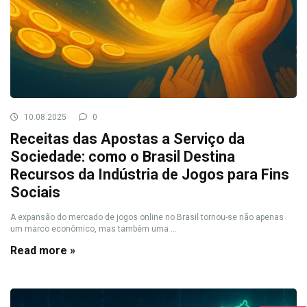
10.08.2025
0
Receitas das Apostas a Serviço da
Sociedade: como o Brasil Destina
Recursos da Indústria de Jogos para Fins
Sociais
A expansão do mercado de jogos online no Brasil tornou-se não apenas
um marco econômico, mas também uma ...
Read more »