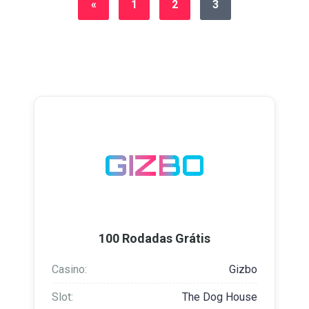
«
1
2
3
100 Rodadas Grátis
Casino:
Gizbo
Slot:
The Dog House