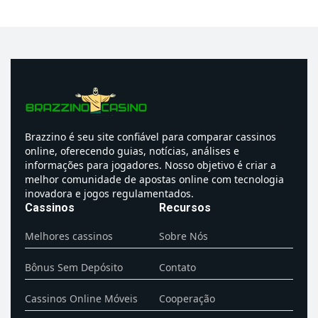
Brazzino é seu site confiável para comparar cassinos
online, oferecendo guias, notícias, análises e
informações para jogadores. Nosso objetivo é criar a
melhor comunidade de apostas online com tecnologia
inovadora e jogos regulamentados.
Cassinos
Recursos
Melhores cassinos
Sobre Nós
Bônus Sem Depósito
Contato
Cassinos Online Móveis
Cooperação