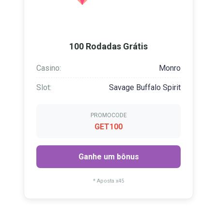
100 Rodadas Grátis
Casino:
Monro
Slot:
Savage Buffalo Spirit
PROMOCODE
GET100
Ganhe um bônus
* Aposta x45