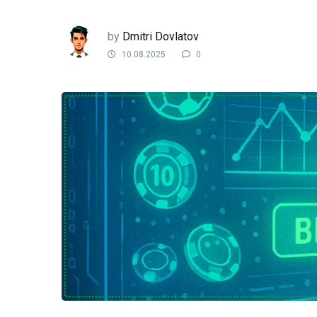
by
Dmitri Dovlatov
10.08.2025
0