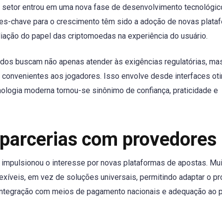
 o setor entrou em uma nova fase de desenvolvimento tecnológic
res-chave para o crescimento têm sido a adoção de novas plataf
ação do papel das criptomoedas na experiência do usuário.
ados buscam não apenas atender às exigências regulatórias, ma
 convenientes aos jogadores. Isso envolve desde interfaces ot
ologia moderna tornou-se sinônimo de confiança, praticidade e
 parcerias com provedores
 impulsionou o interesse por novas plataformas de apostas. Mu
íveis, em vez de soluções universais, permitindo adaptar o pr
s, integração com meios de pagamento nacionais e adequação ao p