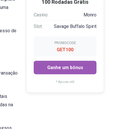
100 Rodadas Grátis
 uma
Casino:
Monro
Slot:
Savage Buffalo Spirit
cesso de
PROMOCODE
GET100
Ganhe um bônus
transação
* Aposta x45
tais
edas na
cursos