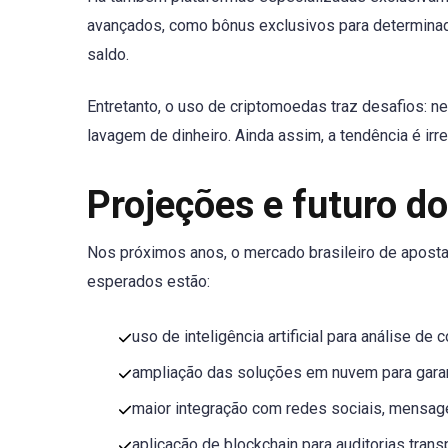
avançados, como bônus exclusivos para determinad
saldo.
Entretanto, o uso de criptomoedas traz desafios: n
lavagem de dinheiro. Ainda assim, a tendência é irr
Projeções e futuro d
Nos próximos anos, o mercado brasileiro de aposta
esperados estão:
uso de inteligência artificial para análise d
ampliação das soluções em nuvem para garant
maior integração com redes sociais, mensage
aplicação de blockchain para auditorias tran