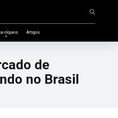
a-níqueis
Artigos
rcado de
ndo no Brasil