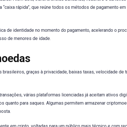
a “caixa rápida”, que reúne todos os métodos de pagamento em
tica de identidade no momento do pagamento, acelerando o pro
esso de menores de idade.
moedas
rasileiros, graças à privacidade, baixas taxas, velocidade de 
ansações, várias plataformas licenciadas já aceitam ativos digi
itos quanto para saques. Algumas permitem armazenar criptomo
posta.
nte em cripto, voltadas para um público mais técnico e com re