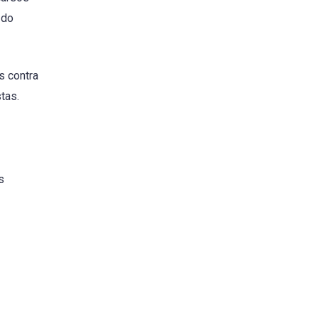
 do
s contra
tas.
s