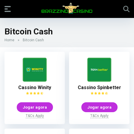
Bitcoin Cash
Home
»
Bitcoin Cash
Cassino Winity
Cassino Spinbetter
Jogar agora
Jogar agora
T&Cs Apply
T&Cs Apply