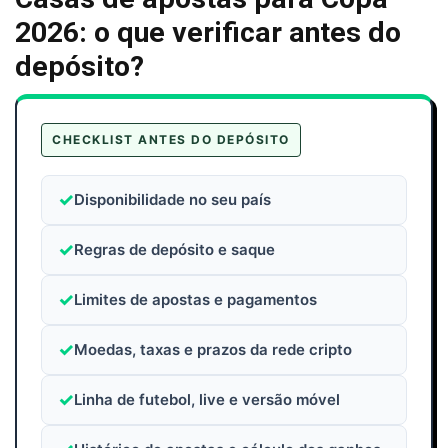
2026: o que verificar antes do
depósito?
CHECKLIST ANTES DO DEPÓSITO
✓
Disponibilidade no seu país
✓
Regras de depósito e saque
✓
Limites de apostas e pagamentos
✓
Moedas, taxas e prazos da rede cripto
✓
Linha de futebol, live e versão móvel