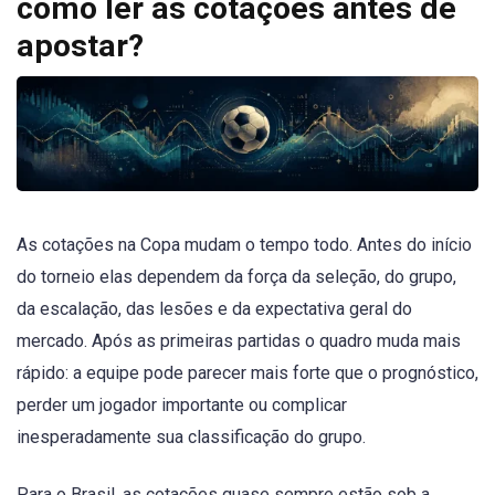
como ler as cotações antes de
apostar?
As cotações na Copa mudam o tempo todo. Antes do início
do torneio elas dependem da força da seleção, do grupo,
da escalação, das lesões e da expectativa geral do
mercado. Após as primeiras partidas o quadro muda mais
rápido: a equipe pode parecer mais forte que o prognóstico,
perder um jogador importante ou complicar
inesperadamente sua classificação do grupo.
Para o Brasil, as cotações quase sempre estão sob a