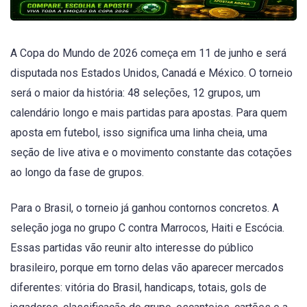
A Copa do Mundo de 2026 começa em 11 de junho e será
disputada nos Estados Unidos, Canadá e México. O torneio
será o maior da história: 48 seleções, 12 grupos, um
calendário longo e mais partidas para apostas. Para quem
aposta em futebol, isso significa uma linha cheia, uma
seção de live ativa e o movimento constante das cotações
ao longo da fase de grupos.
Para o Brasil, o torneio já ganhou contornos concretos. A
seleção joga no grupo C contra Marrocos, Haiti e Escócia.
Essas partidas vão reunir alto interesse do público
brasileiro, porque em torno delas vão aparecer mercados
diferentes: vitória do Brasil, handicaps, totais, gols de