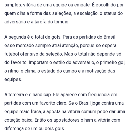
simples: vitória de uma equipe ou empate. É escolhido por
quem olha a forma das seleções, a escalação, o status do
adversário e a tarefa do torneio.
A segunda é o total de gols. Para as partidas do Brasil
esse mercado sempre atrai atenção, porque se espera
futebol ofensivo da seleção. Mas o total não depende só
do favorito. Importam o estilo do adversário, o primeiro gol,
o ritmo, o clima, o estado do campo e a motivação das
equipes.
A terceira é o handicap. Ele aparece com frequência em
partidas com um favorito claro. Se o Brasil joga contra uma
equipe mais fraca, a aposta na vitória comum pode dar uma
cotação baixa. Então os apostadores olham a vitória com
diferença de um ou dois gols.