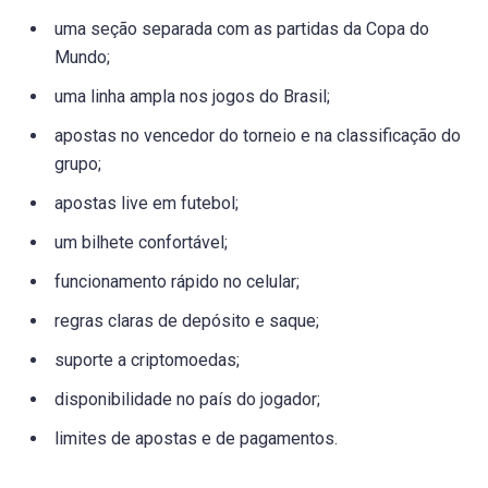
uma seção separada com as partidas da Copa do
Mundo;
uma linha ampla nos jogos do Brasil;
apostas no vencedor do torneio e na classificação do
grupo;
apostas live em futebol;
um bilhete confortável;
funcionamento rápido no celular;
regras claras de depósito e saque;
suporte a criptomoedas;
disponibilidade no país do jogador;
limites de apostas e de pagamentos.