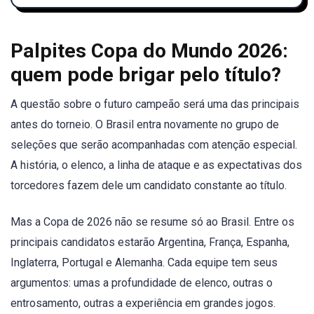
Palpites Copa do Mundo 2026:
quem pode brigar pelo título?
A questão sobre o futuro campeão será uma das principais
antes do torneio. O Brasil entra novamente no grupo de
seleções que serão acompanhadas com atenção especial.
A história, o elenco, a linha de ataque e as expectativas dos
torcedores fazem dele um candidato constante ao título.
Mas a Copa de 2026 não se resume só ao Brasil. Entre os
principais candidatos estarão Argentina, França, Espanha,
Inglaterra, Portugal e Alemanha. Cada equipe tem seus
argumentos: umas a profundidade de elenco, outras o
entrosamento, outras a experiência em grandes jogos.