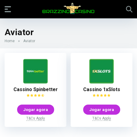
Aviator
Home
»
Aviator
Cassino Spinbetter
Cassino 1xSlots
Jogar agora
Jogar agora
T&Cs Apply
T&Cs Apply