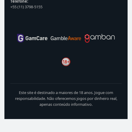
Telefone:
+55 (11) 3798-5155
Este site é destinado a maiores de 18 anos. Jogue com
responsabilidade. Não oferecemos jogos por dinheiro real,
apenas conteúdo informativo.