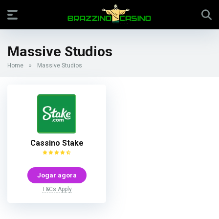
Massive Studios
Home
»
Massive Studios
Cassino Stake
Jogar agora
T&Cs Apply