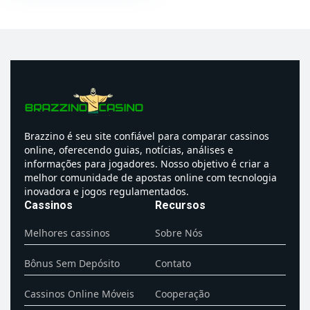
Brazzino é seu site confiável para comparar cassinos
online, oferecendo guias, notícias, análises e
informações para jogadores. Nosso objetivo é criar a
melhor comunidade de apostas online com tecnologia
inovadora e jogos regulamentados.
Cassinos
Recursos
Melhores cassinos
Sobre Nós
Bônus Sem Depósito
Contato
Cassinos Online Móveis
Cooperação