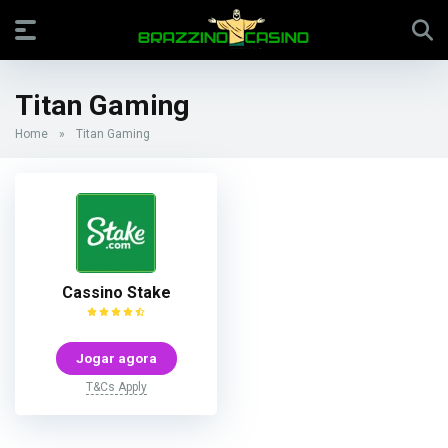
Titan Gaming
Home
»
Titan Gaming
Cassino Stake
Jogar agora
T&Cs Apply