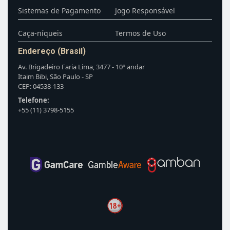
Sistemas de Pagamento
Jogo Responsável
Caça-níqueis
Termos de Uso
Endereço (Brasil)
Av. Brigadeiro Faria Lima, 3477 - 10º andar
Itaim Bibi, São Paulo - SP
CEP: 04538-133
Telefone:
+55 (11) 3798-5155