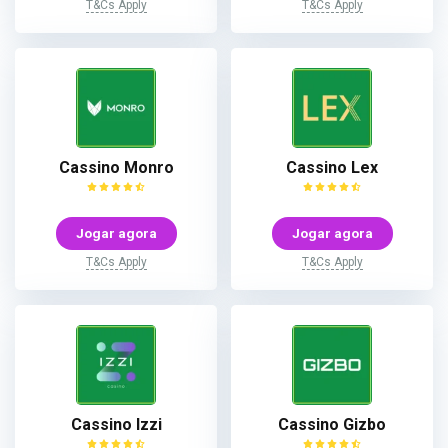
T&Cs Apply
T&Cs Apply
Cassino Monro
Cassino Lex
Jogar agora
Jogar agora
T&Cs Apply
T&Cs Apply
Cassino Izzi
Cassino Gizbo