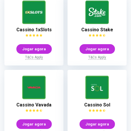
Cassino 1xSlots
Cassino Stake
Jogar agora
Jogar agora
T&Cs Apply
T&Cs Apply
Cassino Vavada
Cassino Sol
Jogar agora
Jogar agora