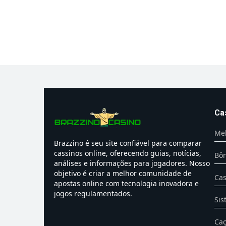
Ca
Mel
Brazzino é seu site confiável para comparar
cassinos online, oferecendo guias, notícias,
Bôn
análises e informações para jogadores. Nosso
objetivo é criar a melhor comunidade de
Cas
apostas online com tecnologia inovadora e
jogos regulamentados.
Sis
Caç