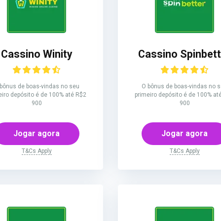
Cassino Winity
Cassino Spinbett
bônus de boas-vindas no seu
O bônus de boas-vindas no 
eiro depósito é de 100% até R$2
primeiro depósito é de 100% at
900
900
Jogar agora
Jogar agora
T&Cs Apply
T&Cs Apply