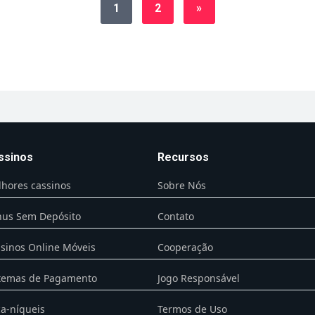
1
2
»
ssinos
Recursos
hores cassinos
Sobre Nós
us Sem Depósito
Contato
sinos Online Móveis
Cooperação
temas de Pagamento
Jogo Responsável
a-níqueis
Termos de Uso