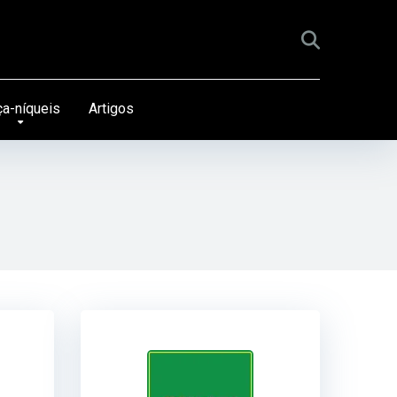
a-níqueis
Artigos