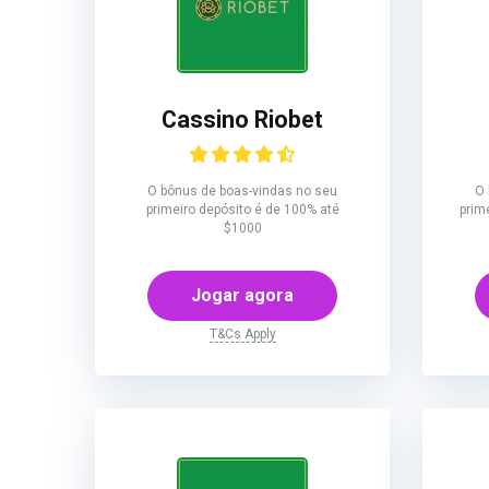
Cassino Riobet
O bônus de boas-vindas no seu
O 
primeiro depósito é de 100% até
prim
$1000
Jogar agora
T&Cs Apply