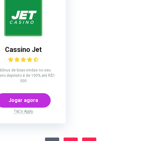
Cassino Jet
bônus de boas-vindas no seu
eiro depósito é de 100% até R$1
500
Jogar agora
T&Cs Apply