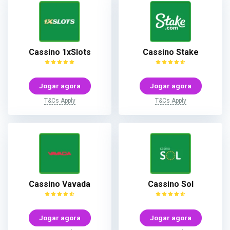
Cassino 1xSlots
Cassino Stake
Jogar agora
Jogar agora
T&Cs Apply
T&Cs Apply
Cassino Vavada
Cassino Sol
Jogar agora
Jogar agora