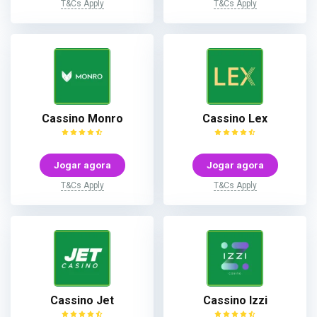
T&Cs Apply
T&Cs Apply
Cassino Monro
Cassino Lex
Jogar agora
Jogar agora
T&Cs Apply
T&Cs Apply
Cassino Jet
Cassino Izzi