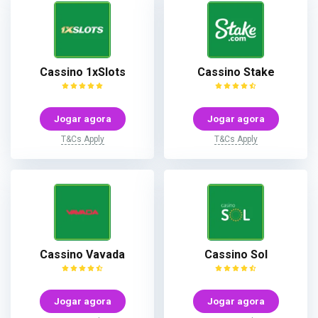
Cassino 1xSlots
Cassino Stake
Jogar agora
Jogar agora
T&Cs Apply
T&Cs Apply
Cassino Vavada
Cassino Sol
Jogar agora
Jogar agora